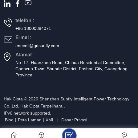
telefon :
+86 18000884071
E-mel :
enecell@gdsunfly.com
Alamat :
No. 17, Huanzhen Road, Chihua Residential Committee,
Chencun Town, Shunde District, Foshan City, Guangdong
Province
Hak Cipta © 2026 Shenzhen Sunfly Intelligent Power Technology
Co.,Ltd. Hak Cipta Terpelihara .
IPv6 network supported.
Blog
|
Peta Laman
|
XML
|
Dasar Privasi