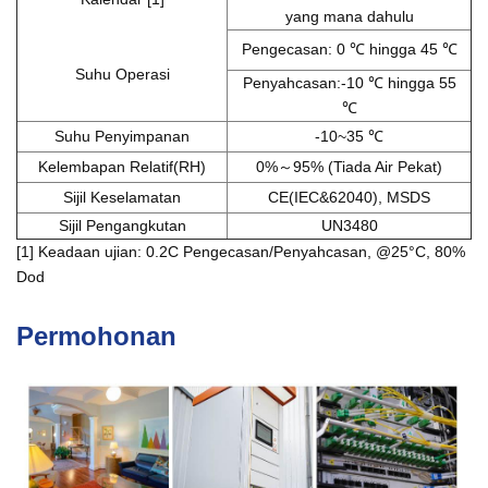
yang mana dahulu
Pengecasan: 0 ℃ hingga 45 ℃
Suhu Operasi
Penyahcasan:-10 ℃ hingga 55
℃
Suhu Penyimpanan
-10~35 ℃
Kelembapan Relatif(RH)
0%～95% (Tiada Air Pekat)
Sijil Keselamatan
CE(IEC&62040), MSDS
Sijil Pengangkutan
UN3480
[1] Keadaan ujian: 0.2C Pengecasan/Penyahcasan, @25°C, 80%
Dod
Permohonan