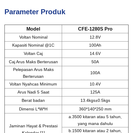
Parameter Produk
Model
CFE-1280S
Pro
Voltan Nominal
12.8V
Kapasiti Nominal @1C
100Ah
Voltan Caj
14.6V
Caj Arus Maks Berterusan
50A
Pelepasan Arus Maks
100A
Berterusan
Voltan Nyahcas Minimum
10.4V
Arus Nadi 5 Saat
125A
Berat badan
13.4kgs±0.5kgs
Dimensi L*W*H
360*140*250 mm
a.3500 kitaran atau 5 tahun,
yang mana dahulu
Jaminan Hayat & Prestasi
b.1500 kitaran atau 2 tahun,
Kalendar [1]