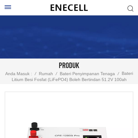
PRODUK
Bateri
Anda Masuk :
/
Rumah
/
Bateri Penyimpanan Tenaga
/
Litium Besi Fosfat (LiFePO4) Boleh Bertindan 51.2V 100ah