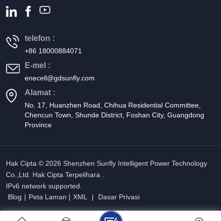
telefon :
+86 18000884071
E-mel :
enecell@gdsunfly.com
Alamat :
No. 17, Huanzhen Road, Chihua Residential Committee,
Chencun Town, Shunde District, Foshan City, Guangdong
Province
Hak Cipta © 2026 Shenzhen Sunfly Intelligent Power Technology
Co.,Ltd. Hak Cipta Terpelihara .
IPv6 network supported.
Blog
|
Peta Laman
|
XML
|
Dasar Privasi