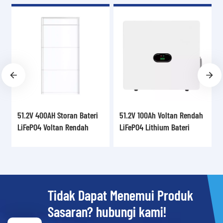
51.2V 400AH Storan Bateri
51.2V 100Ah Voltan Rendah
Bate
LiFePO4 Voltan Rendah
LiFePO4 Lithium Bateri
Ked
Boleh Ditindan GRP5.12-SLV
GRP5.12-WLV yang
dipasang di dinding
Tidak Dapat Menemui Produk
Sasaran? hubungi kami!