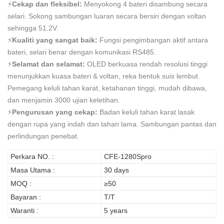
⚡
Cekap dan fleksibel:
Menyokong 4 bateri disambung secara
selari. Sokong sambungan luaran secara bersiri dengan voltan
sehingga 51.2V.
⚡
Kualiti yang sangat baik:
Fungsi pengimbangan aktif antara
bateri, selari benar dengan komunikasi RS485.
⚡
Selamat dan selamat:
OLED berkuasa rendah resolusi tinggi
menunjukkan kuasa bateri & voltan, reka bentuk suis lembut.
Pemegang keluli tahan karat, ketahanan tinggi, mudah dibawa,
dan menjamin 3000 ujian keletihan.
⚡
Pengurusan yang cekap:
Badan keluli tahan karat lasak
dengan rupa yang indah dan tahan lama. Sambungan pantas dan
perlindungan penebat.
Perkara NO. :
CFE-1280Spro
Masa Utama :
30 days
MOQ :
≥50
Bayaran :
T/T
Waranti :
5 years