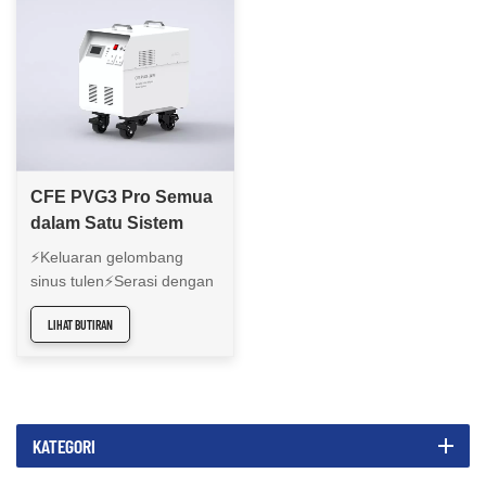
CFE PVG3 Pro Semua
dalam Satu Sistem
Penyimpanan Tenaga
⚡Keluaran gelombang
Suria Luar grid
sinus tulen⚡Serasi dengan
berbilang senario
LIHAT BUTIRAN
penggunaan⚡Sel litium-
ion⚡Pelbagai perlindungan
keselamatan⚡Output dan
input berkuasa tinggi
berbilang port⚡Paparan
KATEGORI
LED