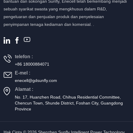
bantuan dan sokongan Sunfly, Enecell telah berkembang menjadi
sebuah syarikat swasta yang mengkhusus dalam R&D,
pengeluaran dan penjualan produk dan penyelesaian
penyimpanan tenaga kediaman dan komersial. .
telefon :
+86 18000884071
E-mel :
enecell@gdsunfly.com
Alamat :
No. 17, Huanzhen Road, Chihua Residential Committee,
Chencun Town, Shunde District, Foshan City, Guangdong
Province
Hak Cipta © 2026 Shenzhen Sunfly Intelligent Power Technology